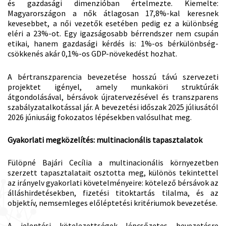
és gazdasági dimenzióban értelmezte. Kiemelte:
Magyarországon a nők átlagosan 17,8%-kal keresnek
kevesebbet, a női vezetők esetében pedig ez a különbség
eléri a 23%-ot. Egy igazságosabb bérrendszer nem csupán
etikai, hanem gazdasági kérdés is: 1%-os bérkülönbség-
csökkenés akár 0,1%-os GDP-növekedést hozhat.
A bértranszparencia bevezetése hosszú távú szervezeti
projektet igényel, amely munkaköri struktúrák
átgondolásával, bérsávok újratervezésével és transzparens
szabályzatalkotással jár. A bevezetési időszak 2025 júliusától
2026 júniusáig fokozatos lépésekben valósulhat meg.
Gyakorlati megközelítés: multinacionális tapasztalatok
Fülöpné Bajári Cecília a multinacionális környezetben
szerzett tapasztalatait osztotta meg, különös tekintettel
az irányelv gyakorlati követelményeire: kötelező bérsávok az
álláshirdetésekben, fizetési titoktartás tilalma, és az
objektív, nemsemleges előléptetési kritériumok bevezetése.
A jelentési kötelezettségek lépcsőzetes bevezetésre