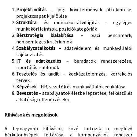
Projektindítás
– jogi követelmények áttekintése,
projektcsapat kijelölése
Struktúra
- és munkakör-átvilágítás – egységes
munkaköri leírások, pozíciókategóriák
Bérstratégia kialakítása
– piaci benchmark,
nemsemleges kritériumok
Szabályzatalkotás
– adatvédelem és munkavállalói
tájékoztatás
IT és adatkezelés
– béradatok rendszerezése,
riportálási sablonok
Tesztelés és audit
– kockázatelemzés, korrekciós
tervek
Képzések
– HR, vezetők és munkavállalók edukálása
Bevezetés
– szabályzatok életbe léptetése, felkészülés
a hatósági ellenőrzésekre
Kihívások és megoldások
A legnagyobb kihívások közé tartozik a meglévő
bérkülönbségek feltárása, a kompenzációs rendszer