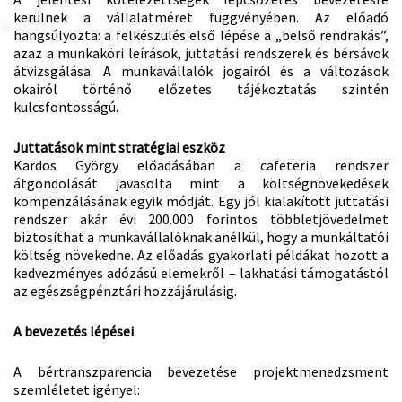
kerülnek a vállalatméret függvényében. Az előadó
hangsúlyozta: a felkészülés első lépése a „belső rendrakás”,
azaz a munkaköri leírások, juttatási rendszerek és bérsávok
átvizsgálása. A munkavállalók jogairól és a változások
okairól történő előzetes tájékoztatás szintén
kulcsfontosságú.
Juttatások mint stratégiai eszköz
Kardos György előadásában a cafeteria rendszer
átgondolását javasolta mint a költségnövekedések
kompenzálásának egyik módját. Egy jól kialakított juttatási
rendszer akár évi 200.000 forintos többletjövedelmet
biztosíthat a munkavállalóknak anélkül, hogy a munkáltatói
költség növekedne. Az előadás gyakorlati példákat hozott a
kedvezményes adózású elemekről – lakhatási támogatástól
az egészségpénztári hozzájárulásig.
A bevezetés lépései
A bértranszparencia bevezetése projektmenedzsment
szemléletet igényel: