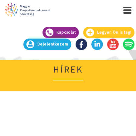
Kapcsolat
Legyen Ön is tag!
Bejelentkezem
HÍREK