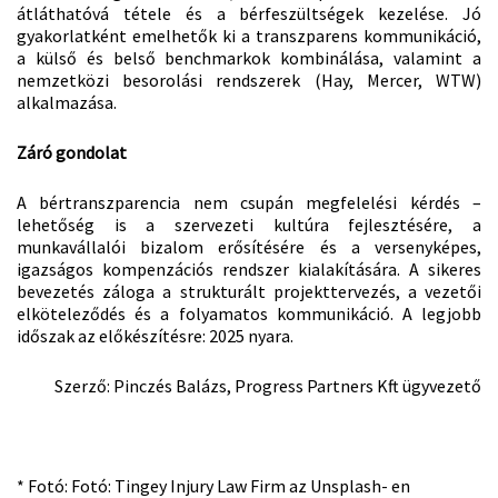
átláthatóvá tétele és a bérfeszültségek kezelése. Jó
gyakorlatként emelhetők ki a transzparens kommunikáció,
a külső és belső benchmarkok kombinálása, valamint a
nemzetközi besorolási rendszerek (Hay, Mercer, WTW)
alkalmazása.
Záró gondolat
A bértranszparencia nem csupán megfelelési kérdés –
lehetőség is a szervezeti kultúra fejlesztésére, a
munkavállalói bizalom erősítésére és a versenyképes,
igazságos kompenzációs rendszer kialakítására. A sikeres
bevezetés záloga a strukturált projekttervezés, a vezetői
elköteleződés és a folyamatos kommunikáció. A legjobb
időszak az előkészítésre: 2025 nyara.
Szerző: Pinczés Balázs, Progress Partners Kft ügyvezető
* Fotó: Fotó: Tingey Injury Law Firm az Unsplash- en