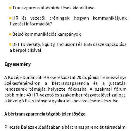
Transzparens álláshirdetések kialakítása
HR és vezetői tréningek: hogyan kommunikáljunk
fizetési információt?
Belső kommunikációs kampányok
DEI (Diversity, Equity, Inclusion) és ESG összekapcsolása
a bérpolitikával
Egy esemény
A Közép-Dunántúli HR-Kerekasztal 2025. júniusi rendezvénye
Székesfehérváron a bértranszparencia és a juttatási
rendszerek témáját helyezte fókuszba. A szakmai fórum
több mint 40 HR-vezető és szakember részvételével zajlott,
a közelgő EU-s irányelv gyakorlati bevezetésére készülve.
A bértranszparencia tágabb jelentősége
Pinczés Balázs előadásában a bértranszparenciát társadalmi