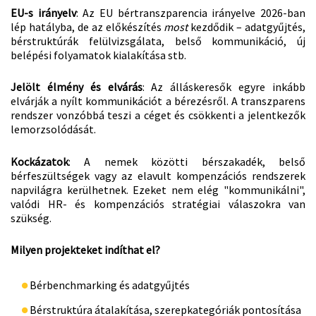
EU-s irányelv
: Az EU bértranszparencia irányelve 2026-ban
lép hatályba, de az előkészítés
most
kezdődik – adatgyűjtés,
bérstruktúrák felülvizsgálata, belső kommunikáció, új
belépési folyamatok kialakítása stb.
Jelölt élmény és elvárás
: Az álláskeresők egyre inkább
elvárják a nyílt kommunikációt a bérezésről. A transzparens
rendszer vonzóbbá teszi a céget és csökkenti a jelentkezők
lemorzsolódását.
Kockázatok
: A nemek közötti bérszakadék, belső
bérfeszültségek vagy az elavult kompenzációs rendszerek
napvilágra kerülhetnek. Ezeket nem elég "kommunikálni",
valódi HR- és kompenzációs stratégiai válaszokra van
szükség.
Milyen projekteket indíthat el?
Bérbenchmarking és adatgyűjtés
Bérstruktúra átalakítása, szerepkategóriák pontosítása