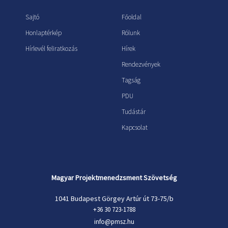
Sajtó
Főoldal
Honlaptérkép
Rólunk
Hírlevél feliratkozás
Hírek
Rendezvények
Tagság
PDU
Tudástár
Kapcsolat
Magyar Projektmenedzsment Szövetség
1041 Budapest Görgey Artúr út 73-75/b
+36 30 723-1788
info@pmsz.hu