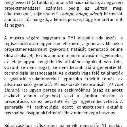
megnevezett (általában), ahol a MI használható; az egyszeri
projektmenedzser számára pedig az „értsd meg,
alkalmazkodj, sajátítsd el!” (
adopt, adapt, adept
) hármasát
ajánlotta. Jól hangzik, a kérdés persze, hogy konkrétan mit
és hogyan.
A mustra végére hagytam a PMI aktuális adu ászát, a
regisztráció után ingyenesen elérhető, a generatív MI-nek a
projektmenedzsment gyakorolt hatását bemutató online
oktatásukat
[4]
. Ezt is ajánlom minden olvasóm figyelmébe,
az eleje ugyan meglehetős általánosságokkal van tele,
viszont se nem riogat, se nem becsüli alá a generatív MI
technológia hasznosságát. Az oktatás vége felé találhatják
a gyakorló szakembereket leginkább érdeklő témát, az
alkalmazható generatív MI eszközök felsorolását (
AI Tool
Library
). Itt ugyan persze az eszkimókhoz (azaz az adott
eszközt ajánló cégekhez) viszi a jámbor olvasót a
prezentáció, de ez bevallott és így figyelembe vehető. A
generatív MI technológia adott kontextusbeli aktuális
használhatóságának felméréséhez mindenképp hasznos.
Búcsúzásképp stílszerűen az egyik generatív MI eszköz