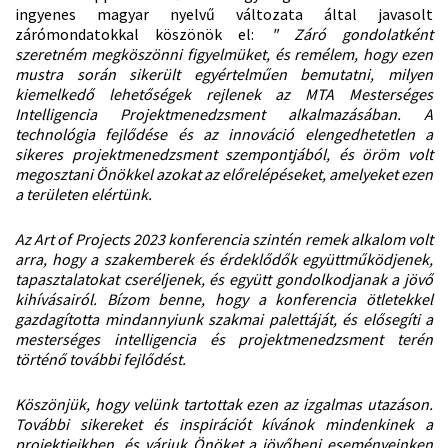
ingyenes magyar nyelvű változata által javasolt
zárómondatokkal köszönök el:
"
Záró gondolatként
szeretném megköszönni figyelmüket, és remélem, hogy ezen
mustra során sikerült egyértelműen bemutatni, milyen
kiemelkedő lehetőségek rejlenek az MTA Mesterséges
Intelligencia Projektmenedzsment alkalmazásában. A
technológia fejlődése és az innováció elengedhetetlen a
sikeres projektmenedzsment szempontjából, és öröm volt
megosztani Önökkel azokat az előrelépéseket, amelyeket ezen
a területen elértünk.
Az Art of Projects 2023 konferencia szintén remek alkalom volt
arra, hogy a szakemberek és érdeklődők együttműködjenek,
tapasztalatokat cseréljenek, és együtt gondolkodjanak a jövő
kihívásairól. Bízom benne, hogy a konferencia ötletekkel
gazdagította mindannyiunk szakmai palettáját, és elősegíti a
mesterséges intelligencia és projektmenedzsment terén
történő további fejlődést.
Köszönjük, hogy velünk tartottak ezen az izgalmas utazáson.
További sikereket és inspirációt kívánok mindenkinek a
projektjeikben, és várjuk Önöket a jövőbeni eseményeinken