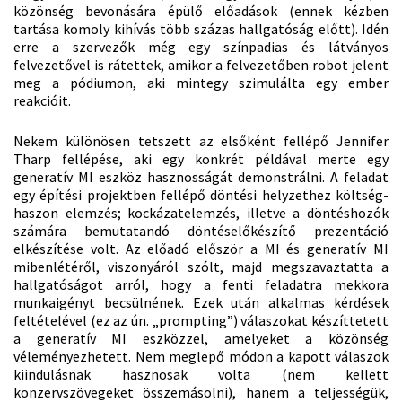
közönség bevonására épülő előadások (ennek kézben
tartása komoly kihívás több százas hallgatóság előtt). Idén
erre a szervezők még egy színpadias és látványos
felvezetővel is rátettek, amikor a felvezetőben robot jelent
meg a pódiumon, aki mintegy szimulálta egy ember
reakcióit.
Nekem különösen tetszett az elsőként fellépő Jennifer
Tharp fellépése, aki egy konkrét példával merte egy
generatív MI eszköz hasznosságát demonstrálni. A feladat
egy építési projektben fellépő döntési helyzethez költség-
haszon elemzés; kockázatelemzés, illetve a döntéshozók
számára bemutatandó döntéselőkészítő prezentáció
elkészítése volt. Az előadó először a MI és generatív MI
mibenlétéről, viszonyáról szólt, majd megszavaztatta a
hallgatóságot arról, hogy a fenti feladatra mekkora
munkaigényt becsülnének. Ezek után alkalmas kérdések
feltételével (ez az ún. „prompting”) válaszokat készíttetett
a generatív MI eszközzel, amelyeket a közönség
véleményezhetett. Nem meglepő módon a kapott válaszok
kiindulásnak hasznosak volta (nem kellett
konzervszövegeket összemásolni), hanem a teljességük,