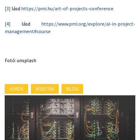
[3]
lásd
https://pmi.hu/art-of-projects-conference
[4]
lásd
https://www.pmi.org/explore/ai-in-project-
management#course
Fotó: unsplash
HÍREK
MUSTRA
BLOG