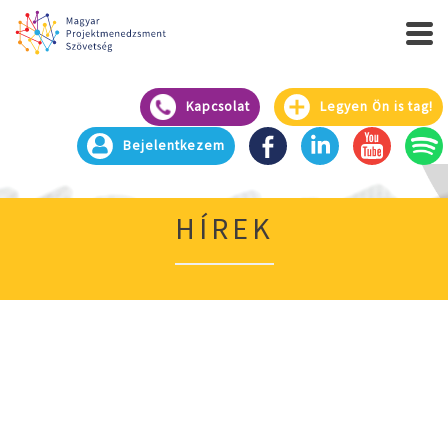
Kapcsolat
Legyen Ön is tag!
Bejelentkezem
HÍREK