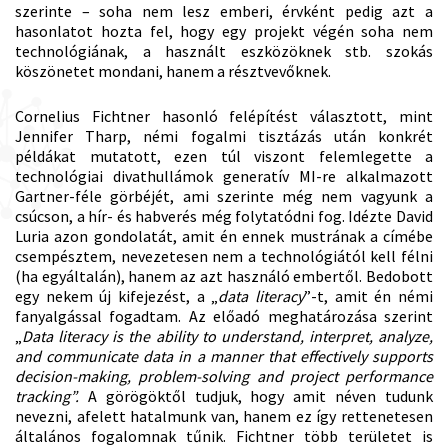
szerinte – soha nem lesz emberi, érvként pedig azt a
hasonlatot hozta fel, hogy egy projekt végén soha nem
technológiának, a használt eszközöknek stb. szokás
köszönetet mondani, hanem a résztvevőknek.
Cornelius Fichtner hasonló felépítést választott, mint
Jennifer Tharp, némi fogalmi tisztázás után konkrét
példákat mutatott, ezen túl viszont felemlegette a
technológiai divathullámok generatív MI-re alkalmazott
Gartner-féle görbéjét, ami szerinte még nem vagyunk a
csúcson, a hír- és habverés még folytatódni fog. Idézte David
Luria azon gondolatát, amit én ennek mustrának a címébe
csempésztem, nevezetesen nem a technológiától kell félni
(ha egyáltalán), hanem az azt használó embertől. Bedobott
egy nekem új kifejezést, a „
data literacy
”-t, amit én némi
fanyalgással fogadtam. Az előadó meghatározása szerint
„
Data literacy is the ability to understand, interpret, analyze,
and communicate data in a manner that effectively supports
decision-making, problem-solving and project performance
tracking”.
A görögöktől tudjuk, hogy amit néven tudunk
nevezni, afelett hatalmunk van, hanem ez így rettenetesen
általános fogalomnak tűnik. Fichtner több területet is