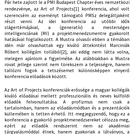
Pár hete zajlott le a PMI Budapest Chapter éves nemzetközi
rendezvénye, az Art of Projects
[1]
konferencia, ahol volt
szerencsém az eseményt támogató PMSz delegáltjaként
részt venni. Az idei konferencia az utóbbi idők
slágertémájával, a (generatív) a mesterséges
intelligenciának (MI) a projektmenedzsmentre gyakorolt
hatásával foglalkozott. A Mustra olvasói ebben a témában
idén már olvashattak egy kiváló áttekintést Marciniák
Róbert kollégám tollából
[2]
, aki eddig nem látta volna,
melegen ajánlom a figyelmébe. Az alábbiakban a Mustra
rovat jellege szerint nem törekszem a teljességre, hanem
tallózni fogok a tetszésemet különösképpen elnyerő
konferencia előadások között.
Az Art of Projects konferenciák erőssége a magyar kollégák
kiváló előadásai mellett professzionális és neves külföldi
előadók felvonultatása. A profizmus nem csak a
tartalomban, hanem az előadásmódban és a prezentációk
küllemében is tetten érhető. Itt megjegyzendő, hogy ez a
konferencia a gyakorló projektmenedzsereket célozza meg,
ezért az előadók rendszerint nem az akadémiai
tárgyalásmóddal élnek, hanem gyakoriak a látványos, a