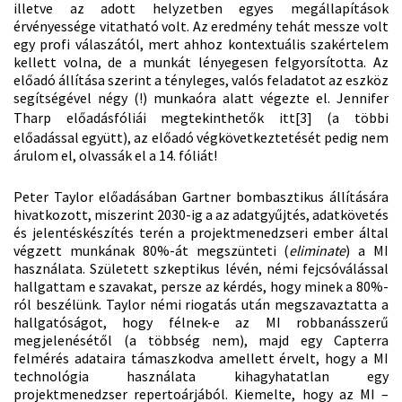
illetve az adott helyzetben egyes megállapítások
érvényessége vitatható volt. Az eredmény tehát messze volt
egy profi válaszától, mert ahhoz kontextuális szakértelem
kellett volna, de a munkát lényegesen felgyorsította. Az
előadó állítása szerint a tényleges, valós feladatot az eszköz
segítségével négy (!) munkaóra alatt végezte el. Jennifer
Tharp előadásfóliái megtekinthetők itt
[3]
(a többi
előadással együtt), az előadó végkövetkeztetését pedig nem
árulom el, olvassák el a 14. fóliát!
Peter Taylor előadásában Gartner bombasztikus állítására
hivatkozott, miszerint 2030-ig a az adatgyűjtés, adatkövetés
és jelentéskészítés terén a projektmenedzseri ember által
végzett munkának 80%-át megszünteti (
eliminate
) a MI
használata. Született szkeptikus lévén, némi fejcsóválással
hallgattam e szavakat, persze az kérdés, hogy minek a 80%-
ról beszélünk. Taylor némi riogatás után megszavaztatta a
hallgatóságot, hogy félnek-e az MI robbanásszerű
megjelenésétől (a többség nem), majd egy Capterra
felmérés adataira támaszkodva amellett érvelt, hogy a MI
technológia használata kihagyhatatlan egy
projektmenedzser repertoárjából. Kiemelte, hogy az MI –