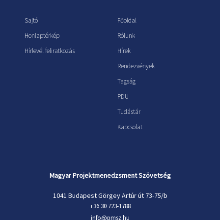
Sajtó
Főoldal
Honlaptérkép
Rólunk
Hírlevél feliratkozás
Hírek
Rendezvények
Tagság
PDU
Tudástár
Kapcsolat
Magyar Projektmenedzsment Szövetség
1041 Budapest Görgey Artúr út 73-75/b
+36 30 723-1788
info@pmsz.hu