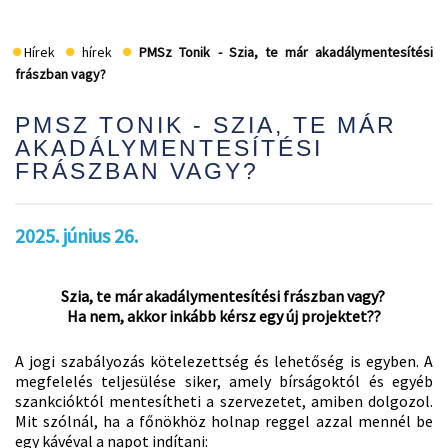
Hírek
hírek
PMSz Tonik - Szia, te már akadálymentesítési
frászban vagy?
PMSZ TONIK - SZIA, TE MÁR
AKADÁLYMENTESÍTÉSI
FRÁSZBAN VAGY?
2025. június 26.
Szia, te már akadálymentesítési frászban vagy?
Ha nem, akkor inkább kérsz egy új projektet??
A jogi szabályozás kötelezettség és lehetőség is egyben. A
megfelelés teljesülése siker, amely bírságoktól és egyéb
szankcióktól mentesítheti a szervezetet, amiben dolgozol.
Mit szólnál, ha a főnökhöz holnap reggel azzal mennél be
egy kávéval a napot indítani: