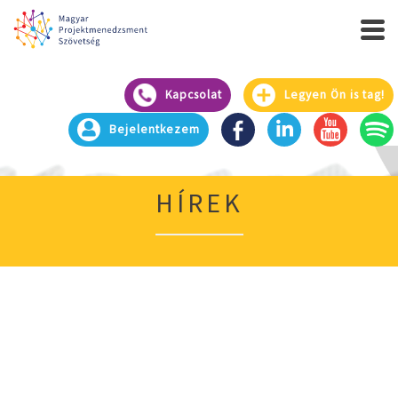
Kapcsolat
Legyen Ön is tag!
Bejelentkezem
HÍREK