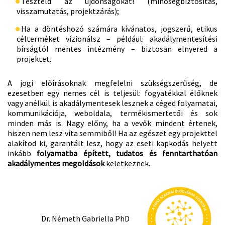
Teszteld az újdonságokat! (minőségbiztosítás,
visszamutatás, projektzárás);
Ha a döntéshozó számára kívánatos, jogszerű, etikus
célterméket vízionálsz – például: akadálymentesítési
bírságtól mentes intézmény – biztosan elnyered a
projektet.
A jogi előírásoknak megfelelni szükségszerűség, de
ezesetben egy nemes cél is teljesül: fogyatékkal élőknek
vagy anélkül is akadálymentesek lesznek a céged folyamatai,
kommunikációja, weboldala, termékismertetői és sok
minden más is. Nagy előny, ha a vevők mindent értenek,
hiszen nem lesz vita semmiből! Ha az egészet egy projekttel
alakítod ki, garantált lesz, hogy az eseti kapkodás helyett
inkább
folyamatba épített, tudatos és fenntarthatóan
akadálymentes megoldások
keletkeznek.
Dr. Németh Gabriella PhD