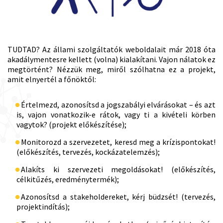
TUDTAD? Az állami szolgáltatók weboldalait már 2018 óta
akadálymentesre kellett (volna) kialakítani. Vajon nálatok ez
megtörtént? Nézzük meg, miről szólhatna ez a projekt,
amit elnyertél a főnöktől:
Értelmezd, azonosítsd a jogszabályi elvárásokat – és azt
is, vajon vonatkozik-e rátok, vagy ti a kivételi körben
vagytok? (projekt előkészítése);
Monitorozd a szervezetet, keresd meg a krízispontokat!
(előkészítés, tervezés, kockázatelemzés);
Alakíts ki szervezeti megoldásokat! (előkészítés,
célkitűzés, eredménytermék);
Azonosítsd a stakeholdereket, kérj büdzsét! (tervezés,
projektindítás);