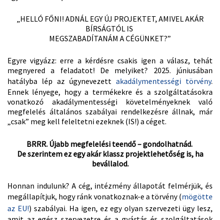
„HELLÓ FŐNI! ADNÁL EGY ÚJ PROJEKTET, AMIVEL AKÁR
BÍRSÁGTÓL IS
MEGSZABADÍTANÁM A CÉGÜNKET?”
Egyre vigyázz: erre a kérdésre csakis igen a válasz, tehát
megnyered a feladatot! De melyiket? 2025. júniusában
hatályba lép az úgynevezett
akadálymentességi törvény
.
Ennek lényege, hogy a termékekre és a szolgáltatásokra
vonatkozó akadálymentességi követelményeknek való
megfelelés általános szabályai rendelkezésre állnak, már
„csak” meg kell feleltetni ezeknek (IS!) a céget.
BRRR. Újabb megfelelési teendő – gondolhatnád.
De szerintem ez egy akár klassz projektlehetőség is, ha
bevállalod.
Honnan indulunk? A cég, intézmény állapotát felmérjük, és
megállapítjuk, hogy ránk vonatkoznak-e a törvény (
mögötte
az EU!
) szabályai. Ha igen, ez egy olyan szervezeti ügy lesz,
amit az egész szervezetre és a gyártás és szolgáltatások