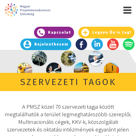
Kapcsolat
Legyen Ön is tag!
Bejelentkezem
SZERVEZETI TAGOK
A PMSZ közel 70 szervezeti tagja között
megtalálhatók a terület legmeghatározóbb szereplői.
Multinacionális cégek, KKV-k, közszolgálati
szervezetek és oktatási intézmények egyaránt jelen