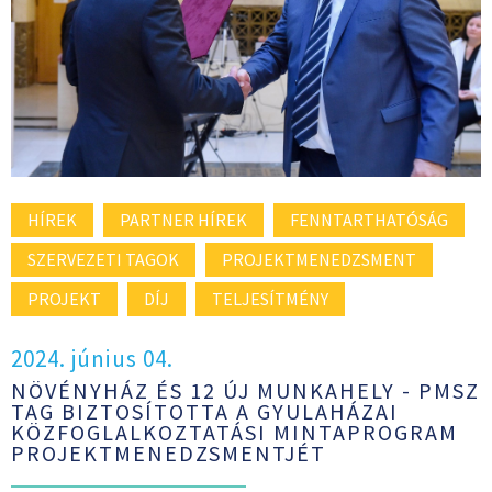
HÍREK
PARTNER HÍREK
FENNTARTHATÓSÁG
SZERVEZETI TAGOK
PROJEKTMENEDZSMENT
PROJEKT
DÍJ
TELJESÍTMÉNY
2024. június 04.
NÖVÉNYHÁZ ÉS 12 ÚJ MUNKAHELY - PMSZ
TAG BIZTOSÍTOTTA A GYULAHÁZAI
KÖZFOGLALKOZTATÁSI MINTAPROGRAM
PROJEKTMENEDZSMENTJÉT