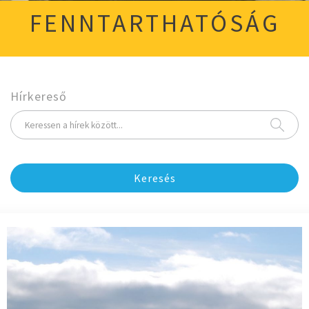
FENNTARTHATÓSÁG
Hírkereső
Keresés