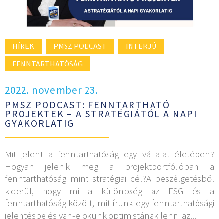
HÍREK
PMSZ PODCAST
INTERJÚ
FENNTARTHATÓSÁG
2022. november 23.
PMSZ PODCAST: FENNTARTHATÓ
PROJEKTEK – A STRATÉGIÁTÓL A NAPI
GYAKORLATIG
Mit jelent a fenntarthatóság egy vállalat életében?
Hogyan jelenik meg a projektportfólióban a
fenntarthatóság mint stratégiai cél?A beszélgetésből
kiderül, hogy mi a különbség az ESG és a
fenntarthatóság között, mit írunk egy fenntarthatósági
jelentésbe és van-e okunk optimistának lenni az...