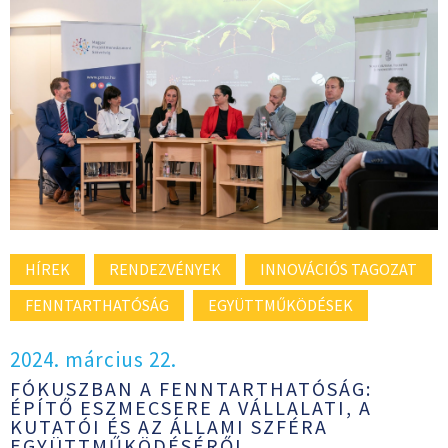
HÍREK
RENDEZVÉNYEK
INNOVÁCIÓS TAGOZAT
FENNTARTHATÓSÁG
EGYÜTTMŰKÖDÉSEK
2024. március 22.
FÓKUSZBAN A FENNTARTHATÓSÁG:
ÉPÍTŐ ESZMECSERE A VÁLLALATI, A
KUTATÓI ÉS AZ ÁLLAMI SZFÉRA
EGYÜTTMŰKÖDÉSÉRŐL