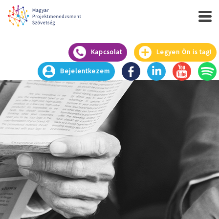
Kapcsolat
Legyen Ön is tag!
Bejelentkezem