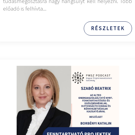
tudásmegosztásra nagy hangsúlyt kell helyezni. Több
előadó is felhívta...
RÉSZLETEK