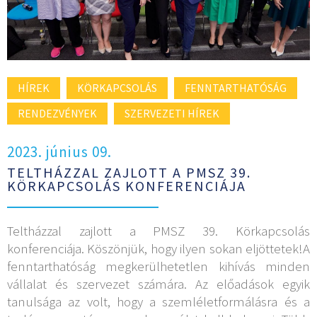
HÍREK
KÖRKAPCSOLÁS
FENNTARTHATÓSÁG
RENDEZVÉNYEK
SZERVEZETI HÍREK
2023. június 09.
TELTHÁZZAL ZAJLOTT A PMSZ 39.
KÖRKAPCSOLÁS KONFERENCIÁJA
Teltházzal zajlott a PMSZ 39. Körkapcsolás
konferenciája. Köszönjük, hogy ilyen sokan eljöttetek!A
fenntarthatóság megkerülhetetlen kihívás minden
vállalat és szervezet számára. Az előadások egyik
tanulsága az volt, hogy a szemléletformálásra és a