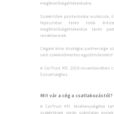
megfelelőségértékelésére.
Szakértőink pirotechnikai eszközök, 
fejlesztése terén több évtiz
megfelelőségértékelése terén pe
rendelkeznek.
Cégünk kínai stratégiai partnercége a
való zökkenőmentes együttműködést t
A CerTrust Kft. 2019 novemberében 
Szövetséghez.
Mit vár a cég a csatlakozástól?
A CerTrust Kft. tevékenységébe tart
szakértések során számtalan projek