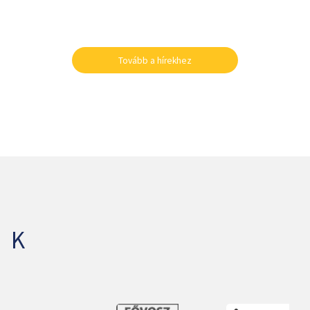
Tovább a hírekhez
NK