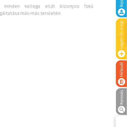
e minden kollega ellát bizonyos fokú
gáltatása más-más területén.
K