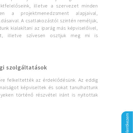
ktfelelőseink, illetve a szervezet minden
en a projektmenedzsment alapjaival,
dásaival. A csatlakozástól szintén reméljük,
nk kialakítani az iparág más képviselőivel,
at, illetve szívesen osztjuk meg mi is
gi szolgáltatások
re felkeltették az érdeklődésünk. Az eddig
aiságot képviseltek és sokat tanulhattunk
ken történő részvétel iránt is nyitottak