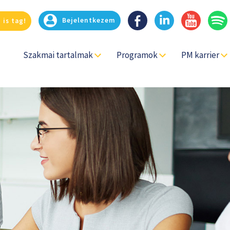
Bejelentkezem
 is tag!
Szakmai tartalmak
Programok
PM karrier