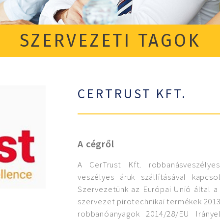
SZERVEZETI TAGOK
CERTRUST KFT.
A cégről
A CerTrust Kft. robbanásveszélye
veszélyes áruk szállításával kapcso
Szervezetünk az Európai Unió által a 
szervezet pirotechnikai termékek 2013
robbanóanyagok 2014/28/EU Iránye