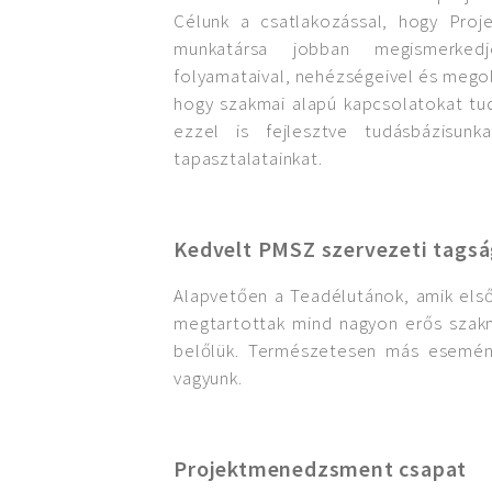
Célunk a csatlakozással, hogy Proje
munkatársa jobban megismerkedj
folyamataival, nehézségeivel és megol
hogy szakmai alapú kapcsolatokat tudu
ezzel is fejlesztve tudásbázisunk
tapasztalatainkat.
Kedvelt PMSZ szervezeti tagsá
Alapvetően a Teadélutánok, amik első
megtartottak mind nagyon erős szakm
belőlük. Természetesen más eseménye
vagyunk.
Projektmenedzsment csapat