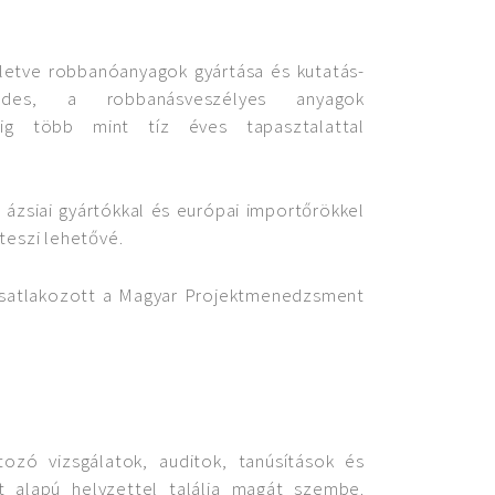
illetve robbanóanyagok gyártása és kutatás-
edes, a robbanásveszélyes anyagok
dig több mint tíz éves tapasztalattal
z ázsiai gyártókkal és európai importőrökkel
eszi lehetővé.
csatlakozott a Magyar Projektmenedzsment
ozó vizsgálatok, auditok, tanúsítások és
t alapú helyzettel találja magát szembe.