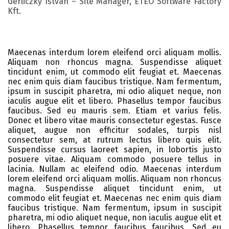
Gerliczky István – Site Manager, ETEO Software Factory
Kft.
Maecenas interdum lorem eleifend orci aliquam mollis.
Aliquam non rhoncus magna. Suspendisse aliquet
tincidunt enim, ut commodo elit feugiat et. Maecenas
nec enim quis diam faucibus tristique. Nam fermentum,
ipsum in suscipit pharetra, mi odio aliquet neque, non
iaculis augue elit et libero. Phasellus tempor faucibus
faucibus. Sed eu mauris sem. Etiam et varius felis.
Donec et libero vitae mauris consectetur egestas. Fusce
aliquet, augue non efficitur sodales, turpis nisl
consectetur sem, at rutrum lectus libero quis elit.
Suspendisse cursus laoreet sapien, in lobortis justo
posuere vitae. Aliquam commodo posuere tellus in
lacinia. Nullam ac eleifend odio. Maecenas interdum
lorem eleifend orci aliquam mollis. Aliquam non rhoncus
magna. Suspendisse aliquet tincidunt enim, ut
commodo elit feugiat et. Maecenas nec enim quis diam
faucibus tristique. Nam fermentum, ipsum in suscipit
pharetra, mi odio aliquet neque, non iaculis augue elit et
libero. Phasellus tempor faucibus faucibus. Sed eu