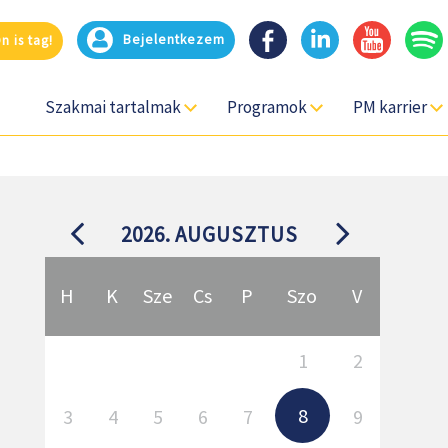
Bejelentkezem
 is tag!
Szakmai tartalmak
Programok
PM karrier
2026.
AUGUSZTUS
H
K
Sze
Cs
P
Szo
V
1
2
8
3
4
5
6
7
9