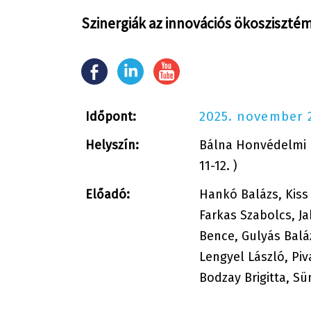
Szinergiák az innovációs ökosziszté
2025. november 2
Időpont:
Helyszín:
Bálna Honvédelmi 
11-12. )
Előadó:
Hankó Balázs, Kiss
Farkas Szabolcs, J
Bence, Gulyás Balá
Lengyel László, Pi
Bodzay Brigitta, S