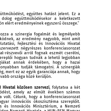
üttműködést, együttes hatást jelent. Ez a
ő dolog együttműködésekor a keletkezett
ön elért eredményeinek egyszerű összege.”
rozza a szinergia fogalmát és legmélyebb
űködnek, az eredmény nagyobb, mint amit
tatási, Fejlesztési és Innovációs Hivatal
 szervezett négyrészes konferenciasorozat
l-részvevői arról fognak eszmét cserélni,
zereplői hogyan tudnák a lehető legjobban
rgiákat annak érdekében, hogy a hazai
konyabban tudják támogatni. A szinergiák
, mert ez az egyik garanciája annak, hogy
ívabb országa közé kerüljön.
 Hivatal közösen szervezi
, folytatva a két
ködést, amely az elmúlt években számos
a volt. Célunk, hogy a konferenciasorozat
yar innovációs ökoszisztéma szereplőit.
lis és Innovációs Minisztérium, a Nemzeti
lajdon Nemzeti Hivatala, a HUN-REN Magyar