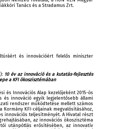
iákköri Tanács és a Stradamus Zrt.
úráért és innovációért felelős miniszter
):
10 év az innováció és a kutatás-fejlesztés
erepe a KFI ökoszisztémában
ési és Innovációs Alap kezelőjeként 2015-ös
s és innováció egyik legjelentősebb állami
yázati rendszer működtetése mellett számos
 a Kormány KFI-céljainak megvalósításához,
innovációs teljesítményét. A Hivatal részt
grehajtásában, az innovációs ökoszisztéma
tói utánpótlás erősítésében, az innovatív