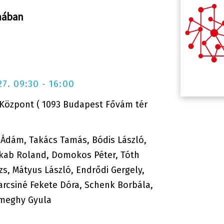
mában
7. 09:30 - 16:00
Központ ( 1093 Budapest Fővám tér
 Ádám, Takács Tamás, Bódis László,
akab Roland, Domokos Péter, Tóth
zs, Mátyus László, Endrődi Gergely,
varcsiné Fekete Dóra, Schenk Borbála,
ümeghy Gyula