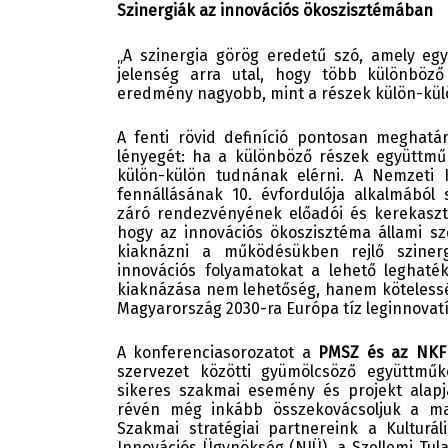
Szinergiák az innovációs ökoszisztémában
„A szinergia görög eredetű szó, amely egy
jelenség arra utal, hogy több különböz
eredmény nagyobb, mint a részek külön-kül
A fenti rövid definíció pontosan meghatá
lényegét: ha a különböző részek együttm
külön-külön tudnának elérni. A Nemzeti Ku
fennállásának 10. évfordulója alkalmából
záró rendezvényének előadói és kerekaszta
hogy az innovációs ökoszisztéma állami s
kiaknázni a működésükben rejlő szine
innovációs folyamatokat a lehető leghaté
kiaknázása nem lehetőség, hanem kötelesség
Magyarország 2030-ra Európa tíz leginnovat
A konferenciasorozatot a
PMSZ és az NKFI
szervezet közötti gyümölcsöző együttmű
sikeres szakmai esemény és projekt alapj
révén még inkább összekovácsoljuk a mag
Szakmai stratégiai partnereink a Kulturá
Innovációs Ügynökség (NIÜ), a Szellemi Tu