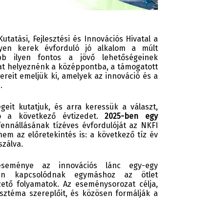
tatási, Fejlesztési és Innovációs Hivatal a
lyen kerek évforduló jó alkalom a múlt
bb ilyen fontos a jövő lehetőségeinek
at helyeznénk a középpontba, a támogatott
ereit emeljük ki, amelyek az innováció és a
.
eit kutatjuk, és arra keressük a választ,
ó a következő évtizedet.
2025-ben egy
fennállásának tízéves évfordulóját az NKFI
nem az előretekintés is: a következő tíz év
szálva.
eseménye az innovációs lánc egy-egy
gyan kapcsolódnak egymáshoz az ötlet
zető folyamatok. Az eseménysorozat célja,
sztéma szereplőit, és közösen formálják a