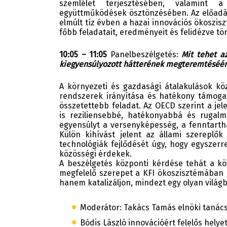
szemlélet terjesztésében, valamint 
együttműködések ösztönzésében. Az előadás 
elmúlt tíz évben a hazai innovációs ökoszis
főbb feladatait, eredményeit és felidézve t
10:05 – 11:05
Panelbeszélgetés:
Mit tehet a
kiegyensúlyozott hátterének megteremtéséé
A környezeti és gazdasági átalakulások köz
rendszerek irányítása és hatékony támoga
összetettebb feladat. Az OECD szerint a jel
is reziliensebbé, hatékonyabbá és rugalm
egyensúlyt a versenyképesség, a fenntarth
Külön kihívást jelent az állami szereplő
technológiák fejlődését úgy, hogy egyszer
közösségi érdekek.
A beszélgetés központi kérdése tehát a kö
megfelelő szerepet a KFI ökoszisztémában –
hanem katalizáljon, mindezt egy olyan világba
Moderátor: Takács Tamás elnöki tanács
Bódis László innovációért felelős helye