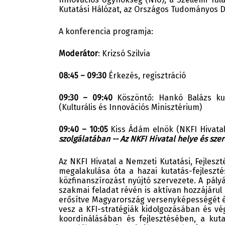
Kutatási Hálózat, az Országos Tudományos D
A konferencia programja:
Moderátor
: Krizsó Szilvia
08:45 – 09:30
Érkezés, regisztráció
09:30 – 09:40
Köszöntő: Hankó Balázs kult
(Kulturális és Innovációs Minisztérium)
09:40 – 10:05
Kiss Ádám elnök (NKFI Hivatal
szolgálatában -- Az NKFI Hivatal helye és sz
Az NKFI Hivatal a Nemzeti Kutatási, Fejleszt
megalakulása óta a hazai kutatás-fejleszté
közfinanszírozást nyújtó szervezete. A pál
szakmai feladat révén is aktívan hozzájárul
erősítve Magyarország versenyképességét és 
vesz a KFI-stratégiák kidolgozásában és vé
koordinálásában és fejlesztésében, a kuta