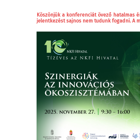
Köszönjük a konferenciát övező hatalmas é
jelentkezést sajnos nem tudunk fogadni. A 