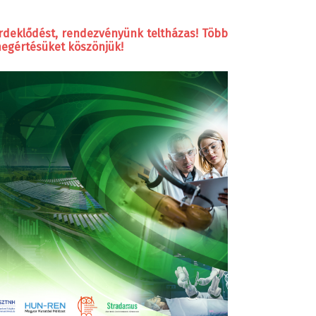
rdeklődést, rendezvényünk teltházas! Több
megértésüket köszönjük!