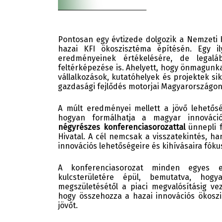
Pontosan egy évtizede dolgozik a Nemzeti Ku
hazai KFI ökoszisztéma építésén. Egy i
eredményeinek értékelésére, de legalá
feltérképezése is. Ahelyett, hogy önmagunk
vállalkozások, kutatóhelyek és projektek sik
gazdasági fejlődés motorjai Magyarországon
A múlt eredményei mellett a jövő lehetőség
hogyan formálhatja a magyar innováci
négyrészes konferenciasorozattal
ünnepli 
Hivatal. A cél nemcsak a visszatekintés, ha
innovációs lehetőségeire és kihívásaira fóku
A konferenciasorozat minden egyes 
kulcsterületére épül, bemutatva, ho
megszületésétől a piaci megvalósításig ve
hogy összehozza a hazai innovációs ökoszi
jövőt.