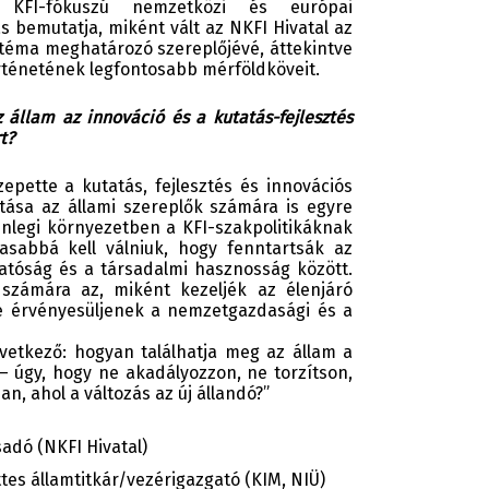
a KFI-fókuszú nemzetközi és európai
bemutatja, miként vált az NKFI Hivatal az
ztéma meghatározó szereplőjévé, áttekintve
örténetének legfontosabb mérföldköveit.
z állam az innováció és a kutatás-fejlesztés
rt?
epette a kutatás, fejlesztés és innovációs
tása az állami szereplők számára is egyre
enlegi környezetben a KFI-szakpolitikáknak
asabbá kell válniuk, hogy fenntartsák az
atóság és a társadalmi hasznosság között.
k számára az, miként kezeljék az élenjáró
re érvényesüljenek a nemzetgazdasági és a
vetkező: hogyan találhatja meg az állam a
 úgy, hogy ne akadályozzon, ne torzítson,
n, ahol a változás az új állandó?”
adó (NKFI Hivatal)
ttes államtitkár/vezérigazgató (KIM, NIÜ)