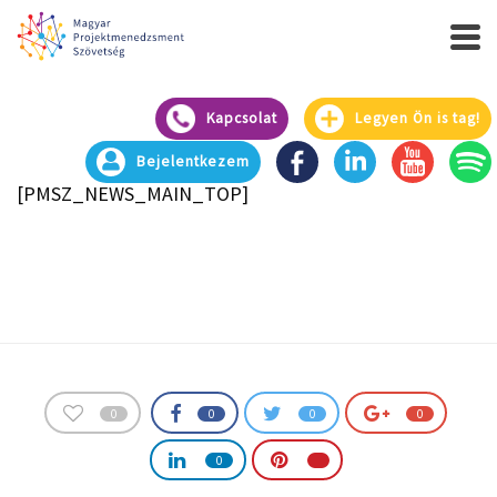
Kapcsolat
Legyen Ön is tag!
Bejelentkezem
[PMSZ_NEWS_MAIN_TOP]
0
0
0
0
0