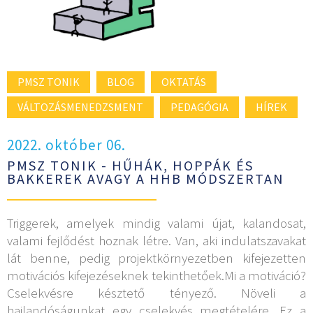
PMSZ TONIK
BLOG
OKTATÁS
VÁLTOZÁSMENEDZSMENT
PEDAGÓGIA
HÍREK
2022. október 06.
PMSZ TONIK - HŰHÁK, HOPPÁK ÉS
BAKKEREK AVAGY A HHB MÓDSZERTAN
Triggerek, amelyek mindig valami újat, kalandosat,
valami fejlődést hoznak létre. Van, aki indulatszavakat
lát benne, pedig projektkörnyezetben kifejezetten
motivációs kifejezéseknek tekinthetőek.Mi a motiváció?
Cselekvésre késztető tényező. Növeli a
hajlandóságunkat egy cselekvés megtételére. Ez a