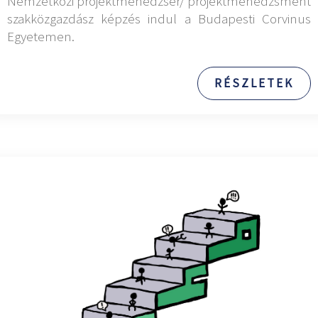
Nemzetközi projektmenedzser/ projektmenedzsment
szakközgazdász képzés indul a Budapesti Corvinus
Egyetemen.
RÉSZLETEK