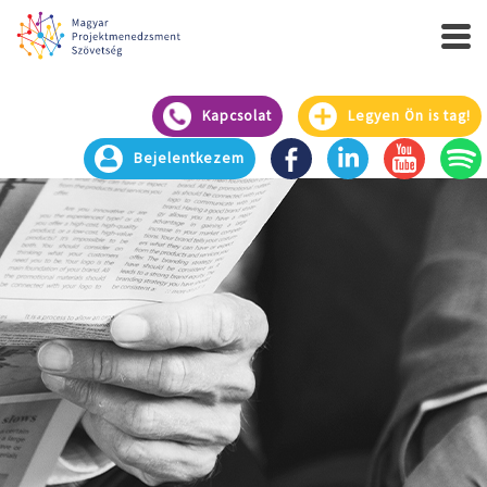
Kapcsolat
Legyen Ön is tag!
Bejelentkezem