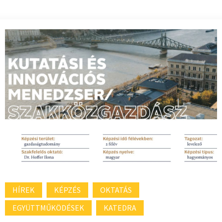
HÍREK
KÉPZÉS
OKTATÁS
EGYÜTTMŰKÖDÉSEK
KATEDRA