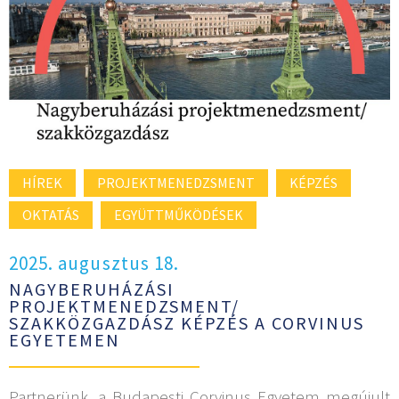
HÍREK
PROJEKTMENEDZSMENT
KÉPZÉS
OKTATÁS
EGYÜTTMŰKÖDÉSEK
2025. augusztus 18.
NAGYBERUHÁZÁSI
PROJEKTMENEDZSMENT/
SZAKKÖZGAZDÁSZ KÉPZÉS A CORVINUS
EGYETEMEN
Partnerünk, a Budapesti Corvinus Egyetem megújult