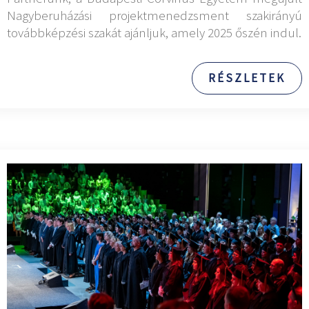
Nagyberuházási projektmenedzsment szakirányú
továbbképzési szakát ajánljuk, amely 2025 őszén indul.
RÉSZLETEK