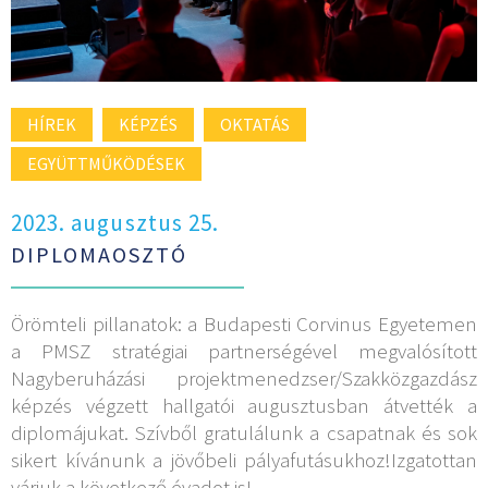
HÍREK
KÉPZÉS
OKTATÁS
EGYÜTTMŰKÖDÉSEK
2023. augusztus 25.
DIPLOMAOSZTÓ
Örömteli pillanatok: a Budapesti Corvinus Egyetemen
a PMSZ stratégiai partnerségével megvalósított
Nagyberuházási projektmenedzser/Szakközgazdász
képzés végzett hallgatói augusztusban átvették a
diplomájukat. Szívből gratulálunk a csapatnak és sok
sikert kívánunk a jövőbeli pályafutásukhoz!Izgatottan
várjuk a következő évadot is!