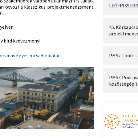
ző szakemberek valóban alkalmazni is tudják
LEGFRISSEBB
úan ötvözi a klasszikus projektmenedzsment
l.
yelven.
45. Körkapcso
projektmene
rly bird kedvezmény!
orvinus Egyetem weboldalán.
PMSz Tonik - 
PMSZ Podcast:
közösségépít