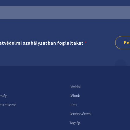
atvédelmi szabályzatban foglaltakat
*
Fe
Főoldal
érkép
Rólunk
feliratkozás
Hírek
Rendezvények
Tagság