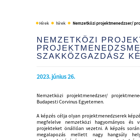
Hírek
hírek
Nemzetközi projektmenedzser/ p
NEMZETKÖZI PROJE
PROJEKTMENEDZSM
SZAKKÖZGAZDÁSZ K
2023. június 26.
Nemzetközi projektmenedzser/ projektmene
Budapesti Corvinus Egyetemen.
A képzés célja olyan projektmenedzserek képzés
megfelelve nemzetközi hagyományos és vi
projekteket önállóan vezetni. A képzés sorá
megalapozás mellett nagy hangsúly hely