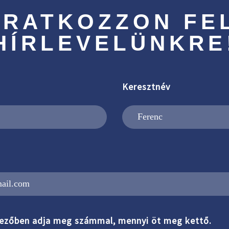
IRATKOZZON FE
HÍRLEVELÜNKRE
Keresztnév
ezőben adja meg számmal, mennyi öt meg kettő.