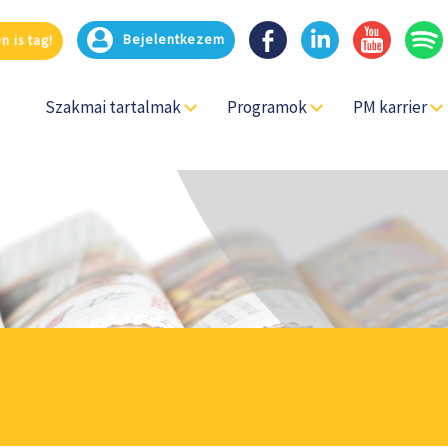
Bejelentkezem
 is tag!
Szakmai tartalmak
Programok
PM karrier