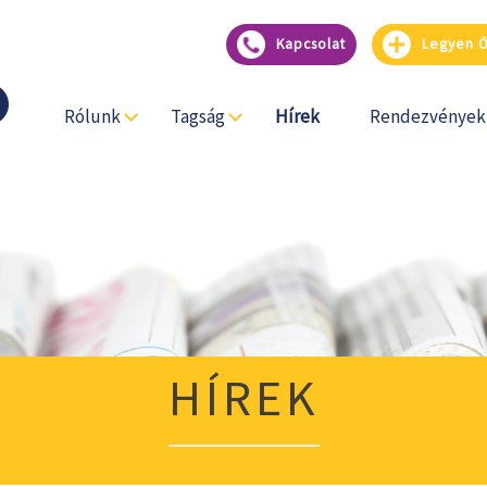
Kapcsolat
Legyen Ön
Rólunk
Tagság
Hírek
Rendezvények
HÍREK