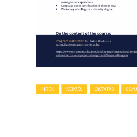
HÍREK
KÉPZÉS
OKTATÁS
EGY