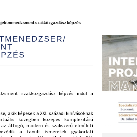
rojektmenedzsment szakközgazdász képzés
KTMENEDZSER/
ENT
ÉPZÉS
dzsment szakközgazdász képzés indul a
e, akik képesek a XXI. századi kihívásoknak
rtuális közegben közepes komplexitású
n az átfogó, modern és szakszerű elméleti
eződik a tanult ismeretek gyakorlati