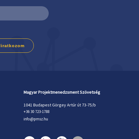
liratkozom
Magyar Projektmenedzsment Szövetség
1041 Budapest Görgey Artúr út 73-75/b
+36 30 723-1788
info@pmsz.hu