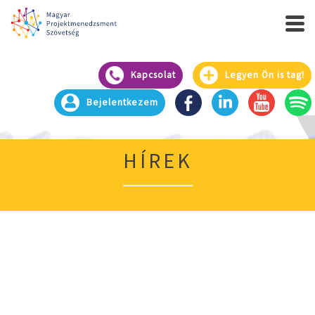
Kapcsolat
Legyen Ön is tag!
Bejelentkezem
HÍREK