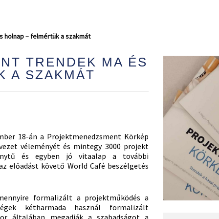
 holnap – felmértük a szakmát
NT TRENDEK MA ÉS
K A SZAKMÁT
ember 18-án a Projektmenedzsment Körkép
rvezet véleményét és mintegy 3000 projekt
ránytű és egyben jó vitaalap a további
az előadást követő World Café beszélgetés
mennyire formalizált a projektműködés a
égek kétharmada használ formalizált
or általában megadják a szabadságot a