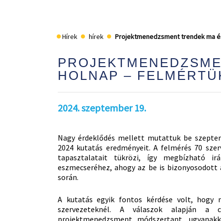
Hírek
hírek
Projektmenedzsment trendek ma és
PROJEKTMENEDZSME
HOLNAP – FELMÉRTÜ
2024. szeptember 19.
Nagy érdeklődés mellett mutattuk be szept
2024 kutatás eredményeit. A felmérés 70 sze
tapasztalatait tükrözi, így megbízható i
eszmecseréhez, ahogy az be is bizonyosodott 
során.
A kutatás egyik fontos kérdése volt, hogy 
szervezeteknél. A válaszok alapján a c
projektmenedzsment módszertant, ugyanakk