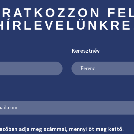
IRATKOZZON FE
HÍRLEVELÜNKRE
Keresztnév
ezőben adja meg számmal, mennyi öt meg kettő.