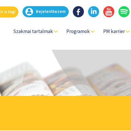
Bejelentkezem
 is tag!
Szakmai tartalmak
Programok
PM karrier