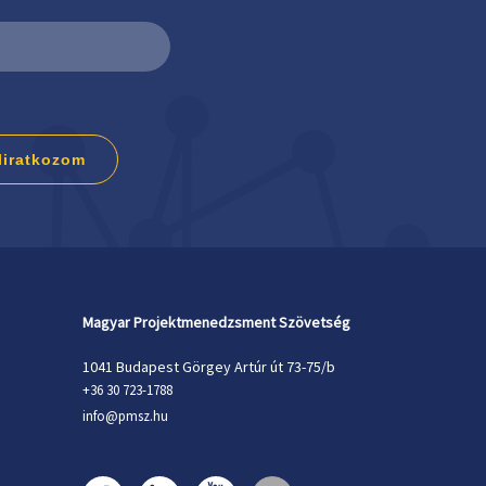
liratkozom
Magyar Projektmenedzsment Szövetség
1041 Budapest Görgey Artúr út 73-75/b
+36 30 723-1788
info@pmsz.hu