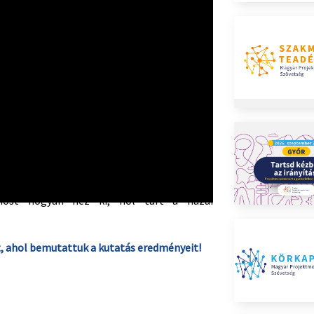
y
számos további részletet tartalmaz,
most hogyan néz ki, hol tart a hazai
t, ahol bemutattuk a kutatás eredményeit!