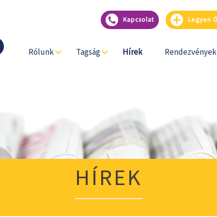
Kapcsolat
Legyen Ön
Rólunk
Tagság
Hírek
Rendezvények
HÍREK