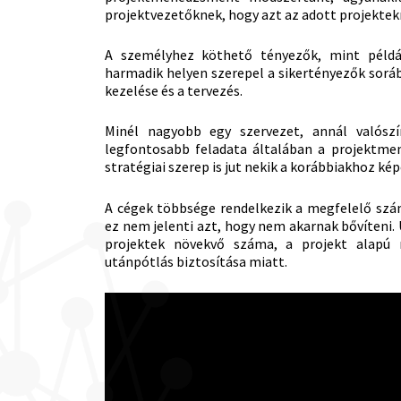
projektvezetőknek, hogy azt az adott projektekr
A személyhez köthető tényezők, mint példáu
harmadik helyen szerepel a sikertényezők sorá
kezelése és a tervezés.
Minél nagyobb egy szervezet, annál valósz
legfontosabb feladata általában a projektme
stratégiai szerep is jut nekik a korábbiakhoz kép
A cégek többsége rendelkezik a megfelelő szá
ez nem jelenti azt, hogy nem akarnak bővíteni.
projektek növekvő száma, a projekt alap
utánpótlás biztosítása miatt.