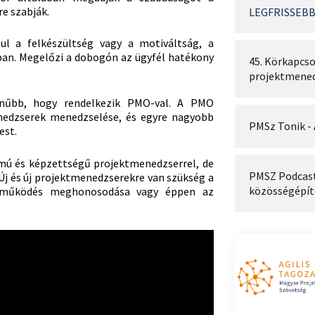
e szabják.
LEGFRISSEBB
l a felkészültség vagy a motiváltság, a
ban. Megelőzi a dobogón az ügyfél hatékony
45. Körkapcso
projektmene
ínűbb, hogy rendelkezik PMO-val. A PMO
nedzserek menedzselése, és egyre nagyobb
PMSz Tonik - 
est.
mú és képzettségű projektmenedzserrel, de
PMSZ Podcast:
 Új és új projektmenedzserekre van szükség a
közösségépít
ú működés meghonosodása vagy éppen az