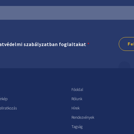
atvédelmi szabályzatban foglaltakat
*
Fe
Főoldal
érkép
Rólunk
feliratkozás
Hírek
Rendezvények
Tagság