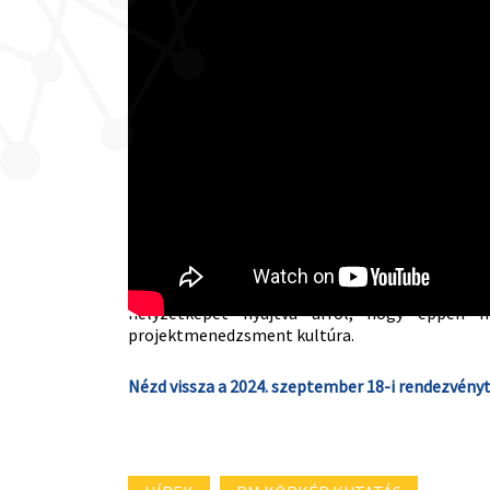
A felmérés eredményeit bemutató
kiadván
helyzetképet nyújtva arról, hogy éppen 
projektmenedzsment kultúra.
Nézd vissza a 2024. szeptember 18-i rendezvény